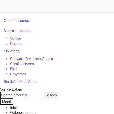
close
Inicio
Quienes somos
Nuestras Marcas
Vortice
Casals
Biblioteca
Fanware Selección Casals
Certificaciones
Blog
Proyectos
Servicios Post Venta
Ir
Ir
Vortice Latam
a
al
Search
Search
la
contenido
for:
Menú
navegación
Inicio
Quienes somos